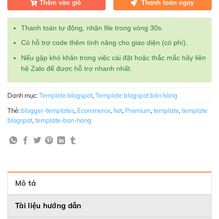
Thêm vào giỏ
Thanh toán ngay
Thanh toán tự động, nhận file trong vòng 30s.
Có hỗ trợ code thêm tính năng cho giao diện (có phí).
Nếu gặp khó khăn trong việc cài đặt hoặc thắc mắc hãy liên
hệ Zalo để được hỗ trợ nhanh nhất.
Danh mục:
Template blogspot
,
Template blogspot bán hàng
Thẻ:
blogger-templates
,
Ecommerce
,
hot
,
Premium
,
template
,
template
blogspot
,
template-ban-hang
Mô tả
Tài liệu hướng dẫn