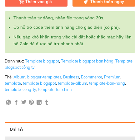
Thêm vào giỏ
Thanh toán ngay
Thanh toán tự động, nhận file trong vòng 30s.
Có hỗ trợ code thêm tính năng cho giao diện (có phí).
Nếu gặp khó khăn trong việc cài đặt hoặc thắc mắc hãy liên
hệ Zalo để được hỗ trợ nhanh nhất.
Danh mục:
Template blogspot
,
Template blogspot bán hàng
,
Template
blogspot công ty
Thẻ:
Album
,
blogger-templates
,
Business
,
Ecommerce
,
Premium
,
template
,
template blogspot
,
template-album
,
template-ban-hang
,
template-cong-ty
,
template-tai-chinh
Mô tả