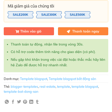
Mã giảm giá của chúng tôi
SALE200K
SALE300K
SALE500K
Thêm vào giỏ
Thanh toán ngay
Thanh toán tự động, nhận file trong vòng 30s.
Có hỗ trợ code thêm tính năng cho giao diện (có phí).
Nếu gặp khó khăn trong việc cài đặt hoặc thắc mắc hãy liên
hệ Zalo để được hỗ trợ nhanh nhất.
Danh mục:
Template blogspot
,
Template blogspot bất động sản
Thẻ:
blogger-templates
,
real-estate
,
template
,
template blogspot
,
template-bat-dong-san