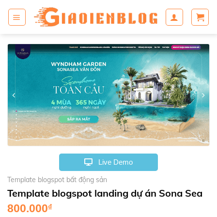
S
k
i
p
t
o
c
o
n
t
e
n
t
Live Demo
Template blogspot bất động sản
Template blogspot landing dự án Sona Sea
800.000
₫