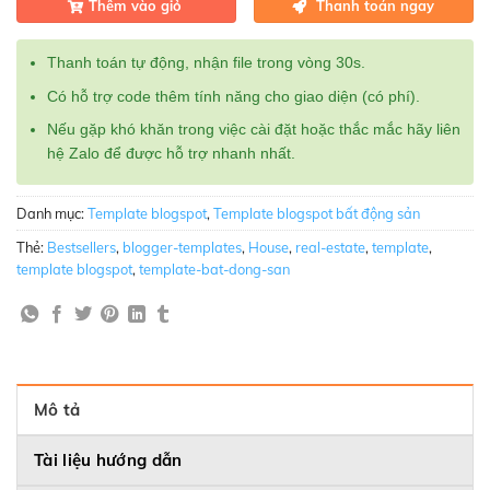
Thêm vào giỏ
Thanh toán ngay
Thanh toán tự động, nhận file trong vòng 30s.
Có hỗ trợ code thêm tính năng cho giao diện (có phí).
Nếu gặp khó khăn trong việc cài đặt hoặc thắc mắc hãy liên
hệ Zalo để được hỗ trợ nhanh nhất.
Danh mục:
Template blogspot
,
Template blogspot bất động sản
Thẻ:
Bestsellers
,
blogger-templates
,
House
,
real-estate
,
template
,
template blogspot
,
template-bat-dong-san
Mô tả
Tài liệu hướng dẫn