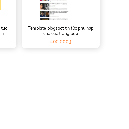
 tức |
Template blogspot tin tức phù hợp
anh
cho các trang báo
400.000
₫