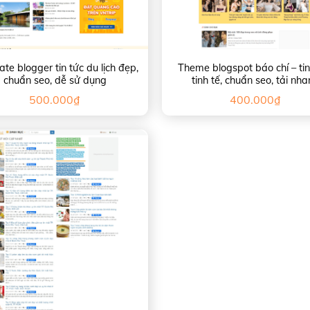
te blogger tin tức du lịch đẹp,
Theme blogspot báo chí – tin
chuẩn seo, dễ sử dụng
tinh tế, chuẩn seo, tải nh
500.000
₫
400.000
₫