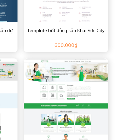
sản dự
Template bất động sản Khai Sơn City
600.000
₫