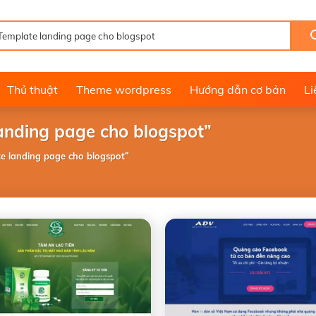
Thủ thuật
Theme wordpress
Hướng dẫn cơ bản
Li
landing page cho blogspot”
e landing page cho blogspot”