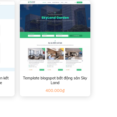
ên kết
Template blogspot bất động sản Sky
ne
Land
400.000
₫