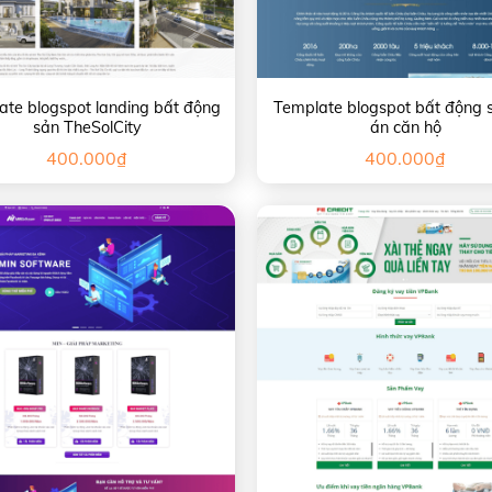
ate blogspot landing bất động
Template blogspot bất động 
sản TheSolCity
án căn hộ
400.000
₫
400.000
₫