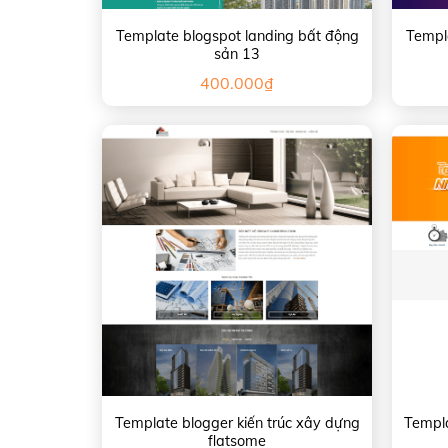
Template blogspot landing bất động
Templa
sản 13
400.000
₫
Template blogger kiến trúc xây dựng
Templa
flatsome