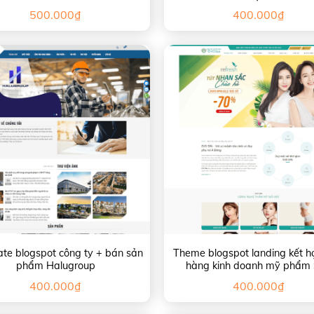
500.000
₫
400.000
₫
te blogspot công ty + bán sản
Theme blogspot landing kết h
phẩm Halugroup
hàng kinh doanh mỹ phẩm
400.000
₫
400.000
₫