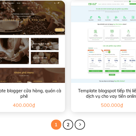
te blogger cửa hàng, quán cà
Template blogspot tiếp thị li
phê
dịch vụ cho vay tiền onli
400.000
₫
500.000
₫
1
2