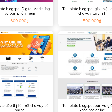
te blogspot Digital Marketing
Template blogspot giới thiệu 
và bán phần mềm
cho vay tài chính
600.000
₫
500.000
₫
te tiếp thị liên kết cho vay tiền
Template blogspot bán và giới
online
khóa học online